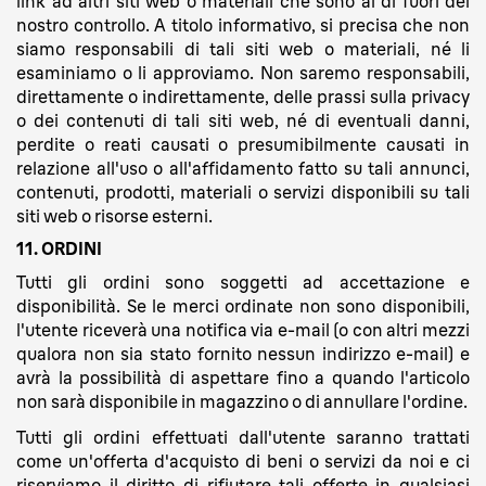
link ad altri siti web o materiali che sono al di fuori del
nostro controllo. A titolo informativo, si precisa che non
siamo responsabili di tali siti web o materiali, né li
esaminiamo o li approviamo. Non saremo responsabili,
direttamente o indirettamente, delle prassi sulla privacy
o dei contenuti di tali siti web, né di eventuali danni,
perdite o reati causati o presumibilmente causati in
relazione all'uso o all'affidamento fatto su tali annunci,
contenuti, prodotti, materiali o servizi disponibili su tali
siti web o risorse esterni.
11. ORDINI
Tutti gli ordini sono soggetti ad accettazione e
disponibilità. Se le merci ordinate non sono disponibili,
l'utente riceverà una notifica via e-mail (o con altri mezzi
qualora non sia stato fornito nessun indirizzo e-mail) e
avrà la possibilità di aspettare fino a quando l'articolo
non sarà disponibile in magazzino o di annullare l'ordine.
Tutti gli ordini effettuati dall'utente saranno trattati
come un'offerta d'acquisto di beni o servizi da noi e ci
riserviamo il diritto di rifiutare tali offerte in qualsiasi