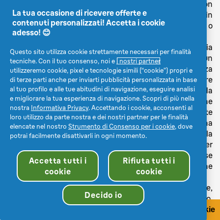
il Contributo dell'utente (o qualsiasi sua parte) non
La tua occasione di ricevere offerte e
è stato incluso né concepito per essere usato in
contenuti personalizzati! Accetta i cookie
qualsiasi altro materiale pubblicitario o
adesso! 😊
promozionale, sia per noi o per qualsiasi terzo;
il Contributo dell'utente viene inviato senza che sia
Questo sito utilizza cookie strettamente necessari per finalità
stato precedentemente effettuato alcun
tecniche. Con il tuo consenso, noi e
i nostri partner
pagamento o promessa di pagamento o senza
utilizzeremo cookie, pixel e tecnologie simili (“cookie”) propri e
alcuna aspettativa da parte dell'utente di ricevere
di terze parti anche per inviarti pubblicità personalizzata in base
al tuo profilo e alle tue abitudini di navigazione, eseguire analisi
qualsiasi pagamento in cambio del Contributo da
e migliorare la tua esperienza di navigazione. Scopri di più nella
lui proposto. Il Contributo dell'utente, inoltre, viene
nostra
Informativa Privacy
. Accettando i cookie, acconsenti al
inviato senza che gli sia stata precedentemente
loro utilizzo da parte nostra e dei nostri partner per le finalità
fatta alcuna offerta di vantaggi o senza alcuna
elencate nel nostro
Strumento di Consenso per i cookie
, dove
aspettativa di riceverli, fatta eccezione per la
potrai facilmente disattivarli in ogni momento.
possibilità che il suo Contributo venga utilizzato per
le finalità promozionali di Braun. Oppure, se
Accetta tutti i
Rifiuta tutti i
l'utente ha ricevuto un vantaggio, deve indicarne
cookie
cookie
chiaramente i dettagli nel Contributo;
il Contributo dell'utente non è falso, fuorviante,
Decido io
offensivo, blasfemo, volgare, osceno, dispregiativo,
diffamatorio, calunnioso, ingiurioso o altrimenti
Consenso per i cookie